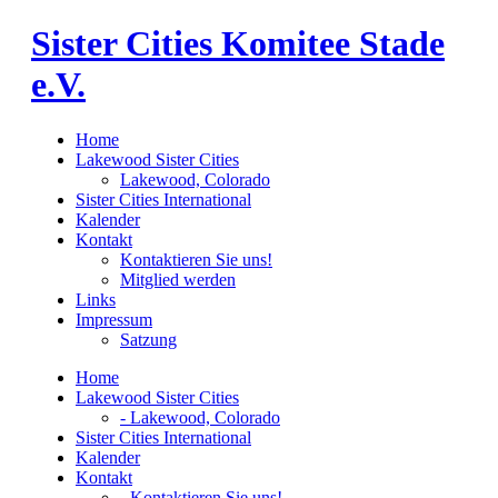
Skip
Sister Cities Komitee Stade
to
content
e.V.
Home
Lakewood Sister Cities
Lakewood, Colorado
Sister Cities International
Kalender
Kontakt
Kontaktieren Sie uns!
Mitglied werden
Links
Impressum
Satzung
Home
Lakewood Sister Cities
- Lakewood, Colorado
Sister Cities International
Kalender
Kontakt
- Kontaktieren Sie uns!