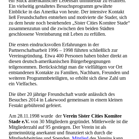
ein Stück amerikanischer Lebensart unmittelbar zu erfahren.
Ein vielseitig gestaltetes Besuchsprogramm gewährte
Einblicke in das Amerika von heute. Der intensive Kontakt
ließ Freundschaften entstehen und motivierte die Stader, sich
zu dem heute noch bestehenden „Sister Cities Komitee Stade“
zusammenzutun und die zwischen den beiden Städten
geschlossene Vereinbarung mit Leben zu erfüllen.
Die ersten eindrucksvollen Erfahrungen in der
Partnerschaftsarbeit 1996 – 1998 führten schließlich zur
Vereinsgründung. Etwa 400 Personen haben bisher direkt an
diesen deutsch-amerikanischen Bürgerbegegnungen
teilgenommen. Berücksichtigt man die vielfältigen vor Ort
entstandenen Kontakte zu Familien, Nachbarn, Freunden und
weiteren Programmbeteiligten, so erhöht sich diese Zahl um
ein Vielfaches.
Die über 20 jährige Freundschaft wurde anlässlich des
Besuches 2014 in Lakewood gemeinsam in einem kleinen
Festakt gebührend gefeiert.
Am 28.11.1998 wurde der
Verein Sister Cities Komitee
Stade e.V.
von 30 Mitgliedern gegründet. Mittlerweile ist die
Mitgliederzahl auf 95 gestiegen. Der Verein ist als
gemeinnützig anerkannt und finanziert sich durch die
Mitgliedsbeiträge und Spenden.
Mitglied
des Vereins kann